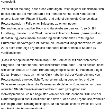
vorgestellt.
„Wir sind der Meinung, dass diese vorläufigen Daten in jeder Hinsicht deutlich
besser sind als die Monotherapie mit Pembrolizumab, dem Kontrollarm
unserer laufenden Phase-III-Studie, und unterstreichen die Chance, dass
Petosemtamab im Falle einer Zulassung zu einem neuen
Behandlungsstandard bei Kopf- und Halskrebs werden kann“, so Dr. Bill
Lundberg, President und Chief Executive Officer von Merus. „Ferner sind wir
der Meinung, dass unsere Ausführung mit der schnellen Eröffnung der
Prüfzentren hervorragend ist. Wir freuen uns darauf, möglicherweise im Jahr
2026 erste vorläufige Ergebnisse einer oder beider Phase-III-Studien zu
veröffentlichen.“
„Das Plattenepithelkarzinom im Kopf-Hals-Bereich ist mit einer schlechten
Prognose und einer hohen Sterblichkeitsrate verbunden, und es besteht nach
wie vor ein Bedarf an neuen Behandlungsmöglichkeiten für Patienten“, fügte
Dr. van Herpen hinzu. „In meiner Klinik habe ich bei der Verabreichung von
Petosemtamab eine deutliche Tumorschrumpfung beobachtet, und die
Wirksamkeitsergebnisse, die Petosemtamab bisher in Kombination mit dem
aktuellen Standardmedikament Pembrolizumab gezeigt hat, sind
vielversprechend. Ich bin begeistert von der beeindruckenden ORR und der
Dauerhaftigkeit dieser Reaktionen und davon, was diese Ergebnisse, wenn sie
sich in größerem Umfang bestätigen, für die Zukunft unserer Praxis bei Kopf-
und Halskrebs bedeuten könnten.“