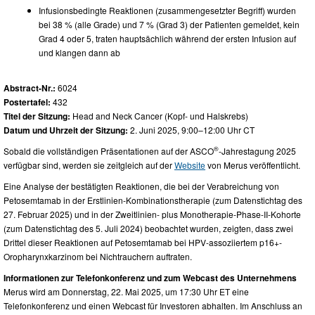
Infusionsbedingte Reaktionen (zusammengesetzter Begriff) wurden
bei 38 % (alle Grade) und 7 % (Grad 3) der Patienten gemeldet, kein
Grad 4 oder 5, traten hauptsächlich während der ersten Infusion auf
und klangen dann ab
Abstract-Nr.:
6024
Postertafel:
432
Titel der Sitzung:
Head and Neck Cancer (Kopf- und Halskrebs)
Datum und Uhrzeit der Sitzung:
2. Juni 2025, 9:00–12:00 Uhr CT
®
Sobald die vollständigen Präsentationen auf der ASCO
-Jahrestagung 2025
verfügbar sind, werden sie zeitgleich auf der
Website
von Merus veröffentlicht.
Eine Analyse der bestätigten Reaktionen, die bei der Verabreichung von
Petosemtamab in der Erstlinien-Kombinationstherapie (zum Datenstichtag des
27. Februar 2025) und in der Zweitlinien- plus Monotherapie-Phase-II-Kohorte
(zum Datenstichtag des 5. Juli 2024) beobachtet wurden, zeigten, dass zwei
Drittel dieser Reaktionen auf Petosemtamab bei HPV-assoziiertem p16+-
Oropharynxkarzinom bei Nichtrauchern auftraten.
Informationen zur Telefonkonferenz und zum Webcast des Unternehmens
Merus wird am Donnerstag, 22. Mai 2025, um 17:30 Uhr ET eine
Telefonkonferenz und einen Webcast für Investoren abhalten. Im Anschluss an