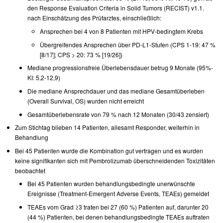
den Response Evaluation Criteria in Solid Tumors (RECIST) v1.1.
nach Einschätzung des Prüfarztes, einschließlich:
Ansprechen bei 4 von 8 Patienten mit HPV-bedingtem Krebs
Übergreifendes Ansprechen über PD-L1-Stufen (CPS 1-19: 47 %
[8/17]; CPS > 20: 73 % [19/26])
Mediane progressionsfreie Überlebensdauer betrug 9 Monate (95%-
KI: 5,2-12,9)
Die mediane Ansprechdauer und das mediane Gesamtüberleben
(Overall Survival, OS) wurden nicht erreicht
Gesamtüberlebensrate von 79 % nach 12 Monaten (30/43 zensiert)
Zum Stichtag blieben 14 Patienten, allesamt Responder, weiterhin in
Behandlung
Bei 45 Patienten wurde die Kombination gut vertragen und es wurden
keine signifikanten sich mit Pembrolizumab überschneidenden Toxizitäten
beobachtet
Bei 45 Patienten wurden behandlungsbedingte unerwünschte
Ereignisse (Treatment-Emergent Adverse Events, TEAEs) gemeldet
TEAEs vom Grad ≥3 traten bei 27 (60 %) Patienten auf, darunter 20
(44 %) Patienten, bei denen behandlungsbedingte TEAEs auftraten