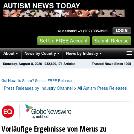
AUTISM NEWS TODAY
Questions? +1 (202) 335-3939
Set Up FREE Account
Submit Release
About
News by Country
News by Industry
Saturday, August 8, 2026
·
932,699,171
Articles
Trusted News Since 1995
Get News Alerts
Press Releases
Contact
Got News to Share? Send a FREE Release
↓
;
Press Releases by Industry Channel
>
All Autism Press Releases
Vorläufige Ergebnisse von Merus zu