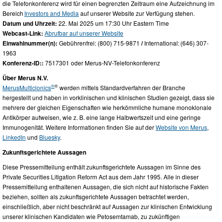
die Telefonkonferenz wird für einen begrenzten Zeitraum eine Aufzeichnung im
Bereich
Investors and Media
auf unserer Website zur Verfügung stehen.
Datum und Uhrzeit:
22. Mai 2025 um 17:30 Uhr Eastern Time
Webcast-Link:
Abrufbar auf unserer Website
Einwahlnummer(n):
Gebührenfrei: (800) 715-9871
/
International:
(646) 307-
1963
Konferenz-ID::
7517301 oder Merus-NV-Telefonkonferenz
Über Merus N.V.
®
®
Merus
Multiclonics
werden mittels Standardverfahren der Branche
hergestellt und haben in vorklinischen und klinischen Studien gezeigt, dass sie
mehrere der gleichen Eigenschaften wie herkömmliche humane monoklonale
Antikörper aufweisen, wie z. B. eine lange Halbwertszeit und eine geringe
Immunogenität. Weitere Informationen finden Sie auf der
Website von Merus
,
LinkedIn
und
Bluesky
.
Zukunftsgerichtete Aussagen
Diese Pressemitteilung enthält zukunftsgerichtete Aussagen im Sinne des
Private Securities Litigation Reform Act aus dem Jahr 1995. Alle in dieser
Pressemitteilung enthaltenen Aussagen, die sich nicht auf historische Fakten
beziehen, sollten als zukunftsgerichtete Aussagen betrachtet werden,
einschließlich, aber nicht beschränkt auf Aussagen zur klinischen Entwicklung
unserer klinischen Kandidaten wie Petosemtamab, zu zukünftigen