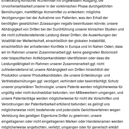
Entwicklung klinischer Arzneimittel mit ungewissem Ausgang; die
Unvorhersehbarkeit unserer in der vorklinischen Phase durchgeführten
Bemühungen, marktfähige Arzneimittel zu entwickeln; mögliche
Verzögerungen bei der Aufnahme von Patienten, was den Erhalt der
benötigten gesetzlichen Zulassungen negativ beeinflussen könnte; unsere
Abhängigkeit von Dritten bei der Durchführung unserer klinischen Studien und
die nicht zufriedenstellende Leistung dieser Dritten; die Auswirkungen der
Volatilität der Weltwirtschaft, einschließlich der globalen Instabilität,
einschließlich der anhaltenden Konflikte in Europa und im Nahen Osten; dass
wir im Rahmen unserer Zusammenarbeit ggf. keine geeigneten Biclonics®
oder bispezifischen Antikörperkandidaten identifizieren oder dass die
Leistungsfähigkeit im Rahmen unserer Zusammenarbeit ggf. nicht
zufriedenstellend ist; unsere Abhängigkeit von Dritten hinsichtlich der
Produktion unserer Produktkandidaten, die unsere Entwicklungs- und
Vertriebsbemühungen ggf. verzögert, verhindert oder beeinträchtigt; Schutz
unserer proprietären Technologie; unsere Patente werden möglicherweise für
ungültig oder nicht durchsetzbar befunden, von Mitbewerbern umgangen, und
unsere Patentanträge werden möglicherweise für nicht die Vorschriften und
Verordnungen der Patentierbarkeit erfüllend befunden; es gelingt uns
möglicherweise nicht, bestehende und potenzielle Gerichtsverfahren wegen
Verletzung des geistigen Eigentums Dritter zu gewinnen; unsere
eingetragenen oder nicht eingetragenen Marken oder Handelsnamen werden
möglicherweise angefochten, verletzt, umgangen oder für generisch erklärt