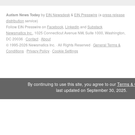
Autism News Today
by
EIN Newsdesk
&
EIN Presswire
(a
press release
distribution
service)
Follow EIN Presswire on
Facebook
,
LinkedIn
and
Substack
Newsmatics Inc.
, 1025 Connecticut Avenue NW, Suite 1000, Washington,
DC 20036 ·
Contact
·
About
© 1995-2026 Newsmatics Inc. · All Rights Reserved ·
General Terms &
Conditions
·
Privacy Policy
·
Cookie Settings
By continuing to use this site, you agree to our
Terms & 
last updated on September 30, 2025.