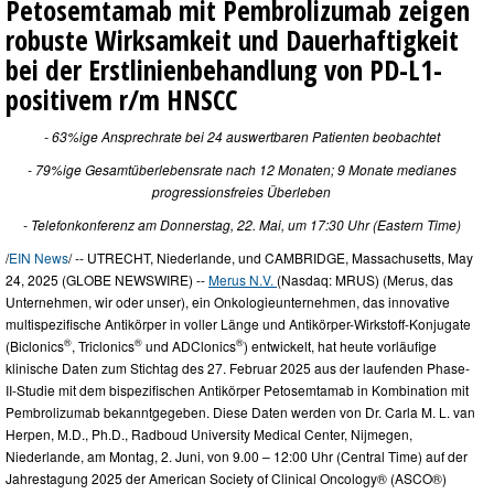
Petosemtamab mit Pembrolizumab zeigen
robuste Wirksamkeit und Dauerhaftigkeit
bei der Erstlinienbehandlung von PD-L1-
positivem r/m HNSCC
- 63%ige Ansprechrate bei 24 auswertbaren Patienten beobachtet
- 79%ige Gesamtüberlebensrate nach 12 Monaten; 9 Monate medianes
progressionsfreies Überleben
- Telefonkonferenz am Donnerstag, 22. Mai, um 17:30 Uhr (Eastern Time)
/
EIN News
/ -- UTRECHT, Niederlande, und CAMBRIDGE, Massachusetts, May
24, 2025 (GLOBE NEWSWIRE) --
Merus N.V.
(Nasdaq: MRUS) (Merus, das
Unternehmen, wir oder unser), ein Onkologieunternehmen, das innovative
multispezifische Antikörper in voller Länge und Antikörper-Wirkstoff-Konjugate
®
®
®
(Biclonics
, Triclonics
und ADClonics
) entwickelt, hat heute vorläufige
klinische Daten zum Stichtag des 27. Februar 2025 aus der laufenden Phase-
II-Studie mit dem bispezifischen Antikörper Petosemtamab in Kombination mit
Pembrolizumab bekanntgegeben. Diese Daten werden von Dr. Carla M. L. van
Herpen, M.D., Ph.D., Radboud University Medical Center, Nijmegen,
Niederlande, am Montag, 2. Juni, von 9.00 – 12:00 Uhr (Central Time) auf der
Jahrestagung 2025 der American Society of Clinical Oncology® (ASCO®)