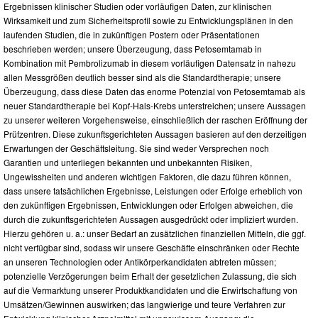
Ergebnissen klinischer Studien oder vorläufigen Daten, zur klinischen
Wirksamkeit und zum Sicherheitsprofil sowie zu Entwicklungsplänen in den
laufenden Studien, die in zukünftigen Postern oder Präsentationen
beschrieben werden; unsere Überzeugung, dass Petosemtamab in
Kombination mit Pembrolizumab in diesem vorläufigen Datensatz in nahezu
allen Messgrößen deutlich besser sind als die Standardtherapie; unsere
Überzeugung, dass diese Daten das enorme Potenzial von Petosemtamab als
neuer Standardtherapie bei Kopf-Hals-Krebs unterstreichen; unsere Aussagen
zu unserer weiteren Vorgehensweise, einschließlich der raschen Eröffnung der
Prüfzentren. Diese zukunftsgerichteten Aussagen basieren auf den derzeitigen
Erwartungen der Geschäftsleitung. Sie sind weder Versprechen noch
Garantien und unterliegen bekannten und unbekannten Risiken,
Ungewissheiten und anderen wichtigen Faktoren, die dazu führen können,
dass unsere tatsächlichen Ergebnisse, Leistungen oder Erfolge erheblich von
den zukünftigen Ergebnissen, Entwicklungen oder Erfolgen abweichen, die
durch die zukunftsgerichteten Aussagen ausgedrückt oder impliziert wurden.
Hierzu gehören u. a.: unser Bedarf an zusätzlichen finanziellen Mitteln, die ggf.
nicht verfügbar sind, sodass wir unsere Geschäfte einschränken oder Rechte
an unseren Technologien oder Antikörperkandidaten abtreten müssen;
potenzielle Verzögerungen beim Erhalt der gesetzlichen Zulassung, die sich
auf die Vermarktung unserer Produktkandidaten und die Erwirtschaftung von
Umsätzen/Gewinnen auswirken; das langwierige und teure Verfahren zur