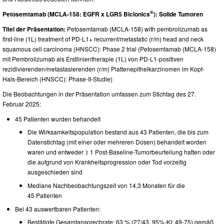
®
Petosemtamab (MCLA-158: EGFR x LGR5 Biclonics
): Solide Tumoren
Titel der Präsentation:
Petosemtamab (MCLA-158) with pembrolizumab as
first-line (1L) treatment of PD-L1+ recurrent/metastatic (r/m) head and neck
squamous cell carcinoma (HNSCC): Phase 2 trial (Petosemtamab (MCLA-158)
mit Pembrolizumab als Erstlinientherapie (1L) von PD-L1-positiven
rezidivierenden/metastasierenden (r/m) Plattenepithelkarzinomen im Kopf-
Hals-Bereich (HNSCC): Phase-II-Studie)
Die Beobachtungen in der Präsentation umfassen zum Stichtag des 27.
Februar 2025:
45 Patienten wurden behandelt
Die Wirksamkeitspopulation bestand aus 43 Patienten, die bis zum
Datenstichtag (mit einer oder mehreren Dosen) behandelt worden
waren und entweder ≥ 1 Post-Baseline-Tumorbeurteilung hatten oder
die aufgrund von Krankheitsprogression oder Tod vorzeitig
ausgeschieden sind
Mediane Nachbeobachtungszeit von 14,3 Monaten für die
45 Patienten
Bei 43 auswertbaren Patienten:
Bestätigte Gesamtansprechrate: 63 % (27/43, 95%-KI: 49-75) gemäß